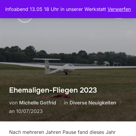
Zum
Infoabend 13.05 18 Uhr in unserer Werkstatt
Verwerfen
Inhalt
Suchen
SEITEN
springen
nach:
Ehemaligen-Fliegen 2023
von
Michelle Gotfrid
in
Diverse Neuigkeiten
Veröffentlicht
an
10/07/2023
am
Nach mehreren Jahren Pause fand dieses Jahr