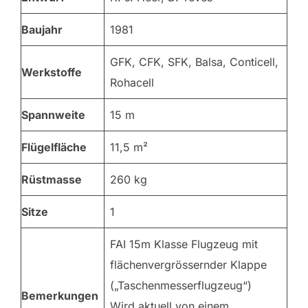
Baujahr
1981
GFK, CFK, SFK, Balsa, Conticell,
Werkstoffe
Rohacell
Spannweite
15 m
Flügelfläche
11,5 m²
Rüstmasse
260 kg
Sitze
1
FAI 15m Klasse Flugzeug mit
flächenvergrössernder Klappe
(„Taschenmesserflugzeug“)
Bemerkungen
Wird aktuell von einem