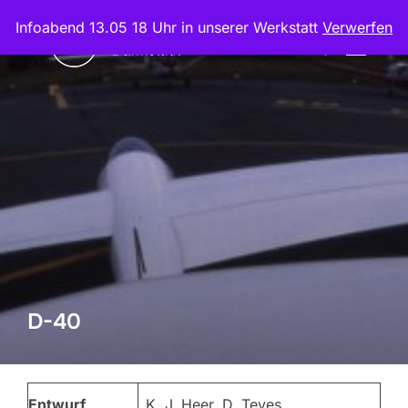
Zum
Infoabend 13.05 18 Uhr in unserer Werkstatt
Verwerfen
Inhalt
Suchen
SEITEN
springen
nach:
D-40
Entwurf
K. J. Heer, D. Teves