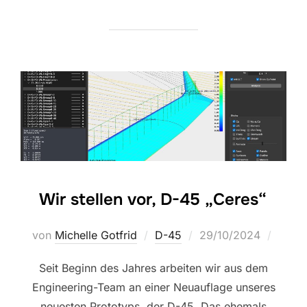
Wir stellen vor, D-45 „Ceres“
Veröffentlicht
von
Michelle Gotfrid
D-45
29/10/2024
am
Seit Beginn des Jahres arbeiten wir aus dem
Engineering-Team an einer Neuauflage unseres
neuesten Prototyps, der D-45. Das ehemals