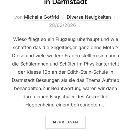
in Darmstadt
Veröff
von
Michelle Gotfrid
Diverse Neuigkeiten
am
28/02/2026
Wieso fliegt so ein Flugzeug überhaupt und wie
schaffen das die Segelflieger ganz ohne Motor?
Diese und viele weitere Fragen stellten sich auch
die Schülerinnen und Schüler im Physikunterricht
der Klasse 10b an der Edith-Stein-Schule in
Darmstadt Bessungen als sie das Thema Auftrieb
behandelten.Zur Beantwortung waren wir dann
durch einen Flugschüler des Aero-Club
Heppenheim, einem befreundeten …
ÜBER „BESUCH AN DER EDITH-S
MEHR
LESEN