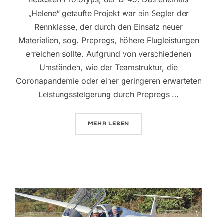
„Helene“ getaufte Projekt war ein Segler der
Rennklasse, der durch den Einsatz neuer
Materialien, sog. Prepregs, höhere Flugleistungen
erreichen sollte. Aufgrund von verschiedenen
Umständen, wie der Teamstruktur, die
Coronapandemie oder einer geringeren erwarteten
Leistungssteigerung durch Prepregs …
ÜBER „WIR STELLEN VOR, D-45 
MEHR
LESEN