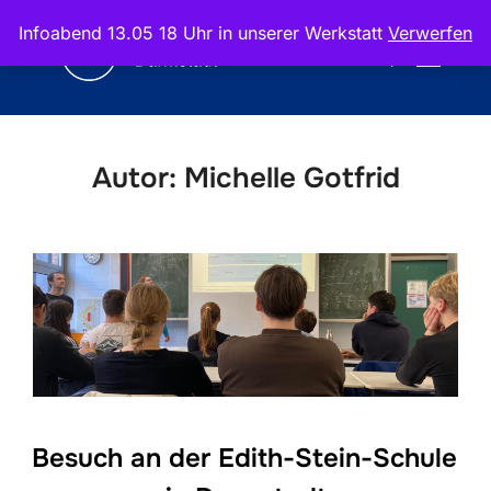
Zum
Infoabend 13.05 18 Uhr in unserer Werkstatt
Verwerfen
Inhalt
Suchen
SEITEN
springen
nach:
Autor:
Michelle Gotfrid
Besuch an der Edith-Stein-Schule