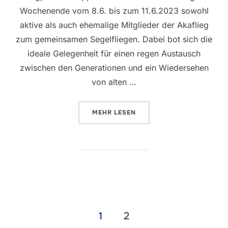
Wochenende vom 8.6. bis zum 11.6.2023 sowohl
aktive als auch ehemalige Mitglieder der Akaflieg
zum gemeinsamen Segelfliegen. Dabei bot sich die
ideale Gelegenheit für einen regen Austausch
zwischen den Generationen und ein Wiedersehen
von alten …
ÜBER „EHEMALIGEN-FLIEGEN 20
MEHR
LESEN
Seitennummerierung
1
2