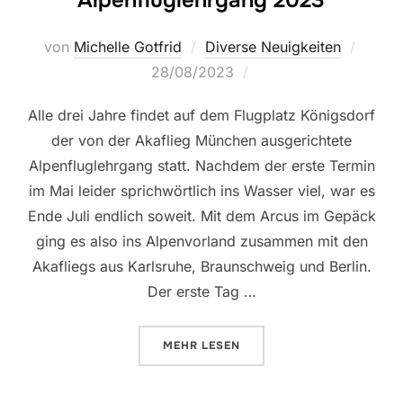
Alpenfluglehrgang 2023
Veröff
von
Michelle Gotfrid
Diverse Neuigkeiten
am
28/08/2023
Alle drei Jahre findet auf dem Flugplatz Königsdorf
der von der Akaflieg München ausgerichtete
Alpenfluglehrgang statt. Nachdem der erste Termin
im Mai leider sprichwörtlich ins Wasser viel, war es
Ende Juli endlich soweit. Mit dem Arcus im Gepäck
ging es also ins Alpenvorland zusammen mit den
Akafliegs aus Karlsruhe, Braunschweig und Berlin.
Der erste Tag …
ÜBER „ALPENFLUGLEHRGANG 20
MEHR
LESEN